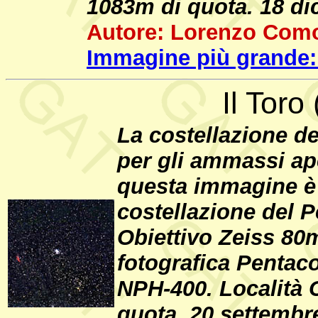
1083m di quota. 18 di
Autore: Lorenzo Como
Immagine più grande:
Il Toro
La costellazione de
per gli ammassi aper
questa immagine è 
costellazione del P
Obiettivo Zeiss 80
fotografica Pentaco
NPH-400. Località C
quota. 20 settembr