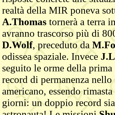
realtà della MIR poneva sot
A.Thomas
tornerà a terra i
avranno trascorso più di 800
D.Wolf
, preceduto da
M.Fo
odissea spaziale. Invece
J.L
seguito le orme della prim
record di permanenza nello
americano, essendo rimasta
giorni: un doppio record s
astronauta! Le missioni
Shu