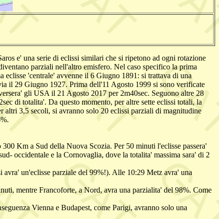
ros e' una serie di eclissi similari che si ripetono ad ogni rotazione
diventano parziali nell'altro emisfero. Nel caso specifico la prima
a eclisse 'centrale' avvenne il 6 Giugno 1891: si trattava di una
navia il 29 Giugno 1927. Prima dell'11 Agosto 1999 si sono verificate
traversera' gli USA il 21 Agosto 2017 per 2m40sec. Seguono altre 28
c di totalita'. Da questo momento, per altre sette eclissi totali, la
ltri 3,5 secoli, si avranno solo 20 eclissi parziali di magnitudine
6%.
co 300 Km a Sud della Nuova Scozia. Per 50 minuti l'eclisse passera'
ud- occidentale e la Cornovaglia, dove la totalita' massima sara' di 2
avra' un'eclisse parziale del 99%!). Alle 10:29 Metz avra' una
inuti, mentre Francoforte, a Nord, avra una parzialita' del 98%. Come
 conseguenza Vienna e Budapest, come Parigi, avranno solo una