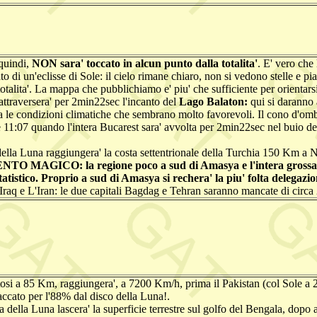
 quindi,
NON sara' toccato in alcun punto dalla totalita'
. E' vero che
 un'eclisse di Sole: il cielo rimane chiaro, non si vedono stelle e pia
talita'. La mappa che pubblichiamo e' piu' che sufficiente per orientarsi
 attraversera' per 2min22sec l'incanto del
Lago Balaton:
qui si daranno 
 sia le condizioni climatiche che sembrano molto favorevoli. Il cono d'
 11:07 quando l'intera Bucarest sara' avvolta per 2min22sec nel buio dell
ella Luna raggiungera' la costa settentrionale della Turchia 150 Km a No
AGICO: la regione poco a sud di Amasya e l'intera grossa citta
a statistico. Proprio a sud di Amasya si rechera' la piu' folta deleg
 l'Iraq e L'Iran: le due capitali Bagdag e Tehran saranno mancate di ci
osi a 85 Km, raggiungera', a 7200 Km/h, prima il Pakistan (col Sole a 22°
taccato per l'88% dal disco della Luna!.
a della Luna lascera' la superficie terrestre sul golfo del Bengala, do