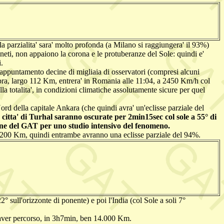
 la parzialita' sara' molto profonda (a Milano si raggiungera' il 93%)
neti, non appaiono la corona e le protuberanze del Sole: quindi e'
.
appuntamento decine di migliaia di osservatori (compresi alcuni
ombra, largo 112 Km, entrera' in Romania alle 11:04, a 2450 Km/h col
a totalita', in condizioni climatiche assolutamente sicure per quel
rd della capitale Ankara (che quindi avra' un'eclisse parziale del
' di Turhal saranno oscurate per 2min15sec col sole a 55° di
azione del GAT per uno studio intensivo del fenomeno.
rca 200 Km, quindi entrambe avranno una eclisse parziale del 94%.
 sull'orizzonte di ponente) e poi l'India (col Sole a soli 7°
po aver percorso, in 3h7min, ben 14.000 Km.