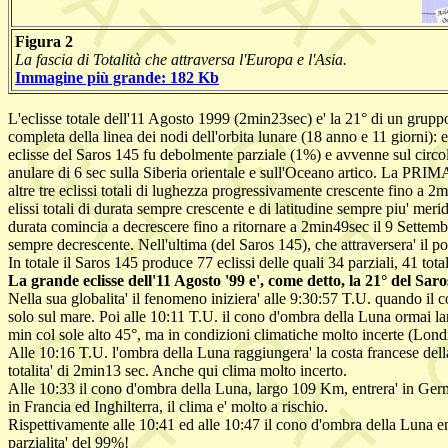
Figura 2
La fascia di Totalità che attraversa l'Europa e l'Asia.
Immagine più grande: 182 Kb
L'eclisse totale dell'11 Agosto 1999 (2min23sec) e' la 21° di un gruppo 
completa della linea dei nodi dell'orbita lunare (18 anno e 11 giorni): 
eclisse del Saros 145 fu debolmente parziale (1%) e avvenne sul circolo
anulare di 6 sec sulla Siberia orientale e sull'Oceano artico. La PRIMA
altre tre eclissi totali di lughezza progressivamente crescente fino a
elissi totali di durata sempre crescente e di latitudine sempre piu' mer
durata comincia a decrescere fino a ritornare a 2min49sec il 9 Settembr
sempre decrescente. Nell'ultima (del Saros 145), che attraversera' il p
In totale il Saros 145 produce 77 eclissi delle quali 34 parziali, 41 tota
La grande eclisse dell'11 Agosto '99 e', come detto, la 21° del Saro
Nella sua globalita' il fenomeno iniziera' alle 9:30:57 T.U. quando il
solo sul mare. Poi alle 10:11 T.U. il cono d'ombra della Luna ormai lar
min col sole alto 45°, ma in condizioni climatiche molto incerte (Londra
Alle 10:16 T.U. l'ombra della Luna raggiungera' la costa francese del
totalita' di 2min13 sec. Anche qui clima molto incerto.
Alle 10:33 il cono d'ombra della Luna, largo 109 Km, entrera' in Germ
in Francia ed Inghilterra, il clima e' molto a rischio.
Rispettivamente alle 10:41 ed alle 10:47 il cono d'ombra della Luna e
parzialita' del 99%!