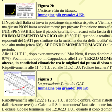
Figura 2b
L'eclisse vista da Milano.
Immagine più grande: 4 Kb
Il Nord dell'Italia
si trova in posizione simmetrica rispetto a Vienna,
ma questo NON basta assolutamente per provare l'emozione mozzafiato di
INDISPENSABILE fare il piccolo sacrificio di recarsi sulla fascia di to
PRIMO MOMENTO MAGICO
alle 10:50 T.U. quando la totalita'
esponenti del GAT) per sfruttare sia la massima durata della totalita'
sole alto molto (circa 60°):
SECONDO MOMENTO MAGICO
alle
periodo.
Alle 11:21 T.U., dopo aver attraversato il Mar Nero, il cono d'ombra d
97%). Pochi minuti dopo, in Cappadocia, alle11:29,
TERZO MOMENTO M
altezza, in condizioni climatiche tra le migliori dal punto di vist
Rispettivamente alle 11:45 T.U. ed alle 11:52 T.U. l'eclisse tocchera'
Figura 3
La postazione Turca del GAT.
Immagine più grande: 108 Kb
Rispettivamente alle 12:22 e 12:28 T.U. il cono d'ombra, ormai ristrett
dall'orizzonte ovest): a Calcutta il Sole tramontera' fantasticamente in
L'eclisse globale terminera' alle 12:36:23 T.U., quando il cono d'ombr