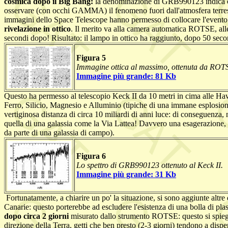
cosmica dopo il Big Bang:
la denominazione di GRB990123 indica che 
osservare (con occhi GAMMA) il fenomeno fuori dall'atmosfera terrestr
immagini dello Space Telescope hanno permesso di collocare l'evento nel
rivelazione in ottico
. Il merito va alla camera automatica ROTSE, al
secondi dopo! Risultato: il lampo in ottico ha raggiunto, dopo 50 s
Figura 5
Immagine ottica al massimo, ottenuta da ROT
Immagine più grande: 81 Kb
Questo ha permesso al telescopio Keck II da 10 metri in cima alle Hawai
Ferro, Silicio, Magnesio e Alluminio (tipiche di una immane esplosion
vertiginosa distanza di circa 10 miliardi di anni luce: di conseguenza, n
quella di una galassia come la Via Lattea! Davvero una esagerazione, insp
da parte di una galassia di campo).
Figura 6
Lo spettro di GRB990123 ottenuto al Keck II.
Immagine più grande: 31 Kb
Fortunatamente, a chiarire un po' la situazione, si sono aggiunte altre 
Canarie: questo porterebbe ad escludere l'esistenza di una bolla di plas
dopo circa 2 giorni
misurato dallo strumento ROTSE: questo si spiegh
direzione della Terra, getti che ben presto (2-3 giorni) tendono a dispe