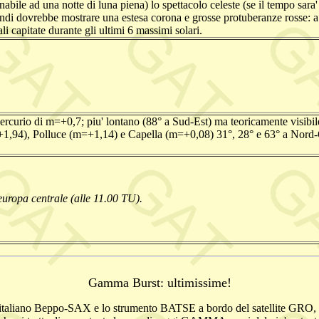
abile ad una notte di luna piena) lo spettacolo celeste (se il tempo sara'
ndi dovrebbe mostrare una estesa corona e grosse protuberanze rosse: a q
ali capitate durante gli ultimi 6 massimi solari.
Mercurio di m=+0,7; piu' lontano (88° a Sud-Est) ma teoricamente visibile
m=+1,94), Polluce (m=+1,14) e Capella (m=+0,08) 31°, 28° e 63° a Nor
l'europa centrale (alle 11.00 TU).
Gamma Burst: ultimissime!
italiano Beppo-SAX e lo strumento BATSE a bordo del satellite GRO, ri