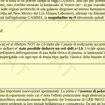
si tratta di un potente lampo di raggi GAMMA, anzi del piu' potente ma
e, esso avrebbe mostrato la luminosita' di Venere (m=- 4) pur essendo a
le regioni periferiche di una galassia irregolare ad intensa formazione s
lestita nel New Mexico dal Los Alamos Laboratory, allertata via Inter
econdi dall'esplosione GAMMA, la
magnitudine m=9
(divenendo quindi v
SE.
i ed al riflettore NOT da 2,6 metri alle Canarie di realizzarne accurate 
e stellare)
e' stato possibile dedurre un red shift z=1,6
. Un tale spost
ell'ipotesi dell'espansione di una bolla sferica di plasma, la luminosita'
iegabile con ogni tipo di teoria (tipo quella 'classica' della fusione di 
due importanti osservazioni sperimentali. La prima e' l'
assenza di pola
ma in espansione entro cui e' noto l'effetto polarizzante degli elettroni 
erebbero automaticamente nell'ipotesi che l'emissione di GRB 990123 fo
rdersi perdendo la loro iniziale brillantezza e compattezza. Da qui un for