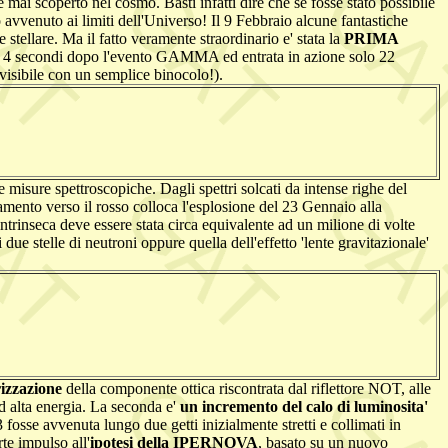
i scoperto nel cosmo. Basti infatti dire che se fosse stato possibile
vvenuto ai limiti dell'Universo! Il 9 Febbraio alcune fantastiche
tellare. Ma il fatto veramente straordinario e' stata la
PRIMA
net 4 secondi dopo l'evento GAMMA ed entrata in azione solo 22
isibile con un semplice binocolo!).
misure spettroscopiche. Dagli spettri solcati da intense righe del
amento verso il rosso colloca l'esplosione del 23 Gennaio alla
 intrinseca deve essere stata circa equivalente ad un milione di volte
due stelle di neutroni oppure quella dell'effetto 'lente gravitazionale'
rizzazione
della componente ottica riscontrata dal riflettore NOT, alle
ad alta energia. La seconda e'
un incremento del calo di luminosita'
sse avvenuta lungo due getti inizialmente stretti e collimati in
te impulso all'
ipotesi della IPERNOVA
, basato su un nuovo