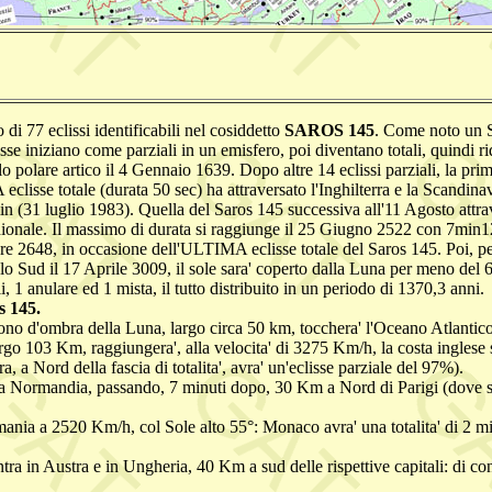
di 77 eclissi identificabili nel cosiddetto
SAROS 145
. Come noto un Sa
esse iniziano come parziali in un emisfero, poi diventano totali, quindi ri
 polare artico il 4 Gennaio 1639. Dopo altre 14 eclissi parziali, la prim
 eclisse totale (durata 50 sec) ha attraversato l'Inghilterra e la Scandi
 2min (31 luglio 1983). Quella del Saros 145 successiva all'11 Agosto at
idionale. Il massimo di durata si raggiunge il 25 Giugno 2522 con 7min12se
e 2648, in occasione dell'ULTIMA eclisse totale del Saros 145. Poi, per a
olo Sud il 17 Aprile 3009, il sole sara' coperto dalla Luna per meno del 
li, 1 anulare ed 1 mista, il tutto distribuito in un periodo di 1370,3 anni.
s 145.
 cono d'ombra della Luna, largo circa 50 km, tocchera' l'Oceano Atlanti
go 103 Km, raggiungera', alla velocita' di 3275 Km/h, la costa inglese s
, a Nord della fascia di totalita', avra' un'eclisse parziale del 97%).
la Normandia, passando, 7 minuti dopo, 30 Km a Nord di Parigi (dove si 
ania a 2520 Km/h, col Sole alto 55°: Monaco avra' una totalita' di 2 m
ntra in Austra e in Ungheria, 40 Km a sud delle rispettive capitali: di