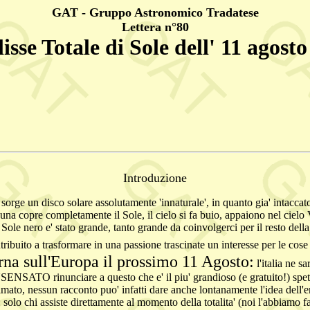
GAT - Gruppo Astronomico Tradatese
Lettera n°80
isse Totale di Sole dell' 11 agost
Introduzione
sorge un disco solare assolutamente 'innaturale', in quanto gia' intaccato
Luna copre completamente il Sole, il cielo si fa buio, appaiono nel cielo
 Sole nero e' stato grande, tanto grande da coinvolgerci per il resto della 
ribuito a trasformare in una passione trascinate un interesse per le cos
torna sull'Europa il prossimo 11 Agosto:
l'italia ne s
INSENSATO rinunciare a questo che e' il piu' grandioso (e gratuito!) spet
lmato, nessun racconto puo' infatti dare anche lontanamente l'idea de
: solo chi assiste direttamente al momento della totalita' (noi l'abbiamo f