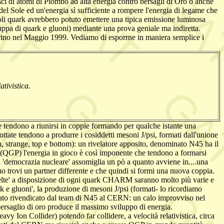
ci di atomi di Piombo ad alta energia contro bersagli di Oro o anche
l Sole ed un'energia sì sufficiente a rompere l'energia di legame che
ngoli quark avrebbero potuto emettere una tipica emissione luminosa
zuppa di quark e gluoni) mediante una prova geniale ma indiretta.
 Torino nel Maggio 1999. Vediamo di esporrne in maniera semplice i
tivistica.
che tendono a riunirsi in coppie formando per qualche istante una
ttate tendono a produrre i cosiddetti mesoni J/psi, formati dall'unione
, strange, top e bottom): un rivelatore apposito, denominato N45 ha il
' (QGP) l'energia in gioco è così imponente che tendono a formarsi
a 'democrazia nucleare' assomiglia un pò a quanto avviene in....una
cuno trovi un partner differente e che quindi si formi una nuova coppia.
celte' a disposizione di ogni quark CHARM saranno molto più varie e
 e gluoni', la produzione di mesoni J/psi (formati- lo ricordiamo
tato rivendicato dal team di N45 al CERN: un calo improvviso nel
bersaglio di oro produce il massimo sviluppo di energia.
 Ion Collider) potendo far collidere, a velocità relativistica, circa