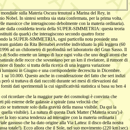
o mondiale sulla Materia Oscura tenutosi a Marina del Rey, in
o Nobel. In sintesi sembra sia stata confermata, per la prima volta,
lle massicce che interagiscono debolmente con la materia ordinaria).
tulate dalla cosiddetta teoria della SUPER-SIMMETRIA: questa teoria
tituiti da quark) che interagiscono secondo quattro forze
). Secondo la SUPER-SIMMETRIA, ogni particella nota possiede una
 team guidato da Rita Bernabei avrebbe individuato la più leggera (60
6 ad un chilometro di profondità nel laboratorio del Gran Sasso. Il
uro di Sodio emette un lampo di luce ogni volta che uno degli atomi che
aturale delle rocce che sovrastano per un km il rivelatore, il rumore di
ore di fondo: si tratta della ricerca di una leggera variazione
uminosi in Giugno e una corrispondente decrescita in Dicembre.
è di 1 su 10.000. Questo anche in considerazione del fatto che seri indizi
rò si trattava di dati raccolti durante sei mesi di rilevazioni dal
ti dati sperimentali la cui significatività statistica si basa su ben 4
col ricordare che la maggior parte dei cosmologi è convinta che
i più esterne delle galassie a spirale (una velocità che
 se trattenute solo dalla gravità della massa visibile. Da qui la
 quella visibile). La natura di questa Dark Matter ('Materia scura') è
r la loro scarsa tendenza ad interagire con la materia ordinaria i
le gassoso che ha dato origine alla Via Lattea: il disco della nostra
assa totale!). Ecco allora che il Sole, nel suo movimento (220 km1sec)