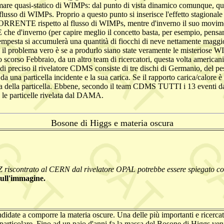
n mare quasi-statico di WIMPs: dal punto di vista dinamico comunque, qu
flusso di WIMPs. Proprio a questo punto si inserisce l'effetto stagiona
ORRENTE rispetto al flusso di WIMPs, mentre d'inverno il suo movime
e d'inverno (per capire meglio il concetto basta, per esempio, pensare
pesta si accumulerà una quantità di fiocchi di neve nettamente maggiore
 il problema vero è se a produrlo siano state veramente le misteriose 
lo scorso Febbraio, da un altro team di ricercatori, questa volta american
reciso il rivelatore CDMS consiste di tre dischi di Germanio, del peso 
da una particella incidente e la sua carica. Se il rapporto carica/calore
tura della particella. Ebbene, secondo il team CDMS TUTTI i 13 eventi 
e le particelle rivelata dal DAMA.
Bosone di Higgs e materia oscura
Z riscontrato al CERN dal rivelatore OPAL potrebbe essere spiegato con
sull'immagine.
ndidate a comporre la materia oscure. Una delle più importanti e ricerc
in particolare. Fino ad un paio d'anni fa la massa del Bosone di Higgs ve