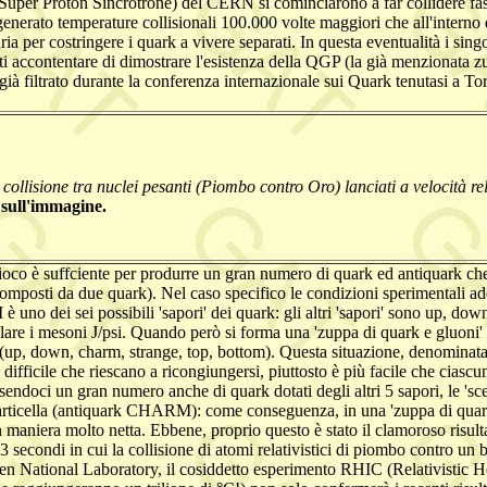
 (Super Proton Sincrotrone) del CERN si cominciarono a far collidere fas
ato temperature collisionali 100.000 volte maggiori che all'interno de
ria per costringere i quark a vivere separati. In questa eventualità i si
ti accontentare di dimostrare l'esistenza della QGP (la già menzionata 
a già filtrato durante la conferenza internazionale sui Quark tenutasi a
ollisione tra nuclei pesanti (Piombo contro Oro) lanciati a velocità rela
 sull'immagine.
 in gioco è suffciente per produrre un gran numero di quark ed antiquark 
omposti da due quark). Nel caso specifico le condizioni sperimentali ado
 dei sei possibili 'sapori' dei quark: gli altri 'sapori' sono up, down
elare i mesoni J/psi. Quando però si forma una 'zuppa di quark e gluoni
ri' (up, down, charm, strange, top, bottom). Questa situazione, denominat
o difficile che riescano a ricongiungersi, piuttosto è più facile che cias
doci un gran numero anche di quark dotati degli altri 5 sapori, le 's
iparticella (antiquark CHARM): come conseguenza, in una 'zuppa di quark
aniera molto netta. Ebbene, proprio questo è stato il clamoroso risul
secondi in cui la collisione di atomi relativistici di piombo contro un 
 National Laboratory, il cosiddetto esperimento RHIC (Relativistic Heavy