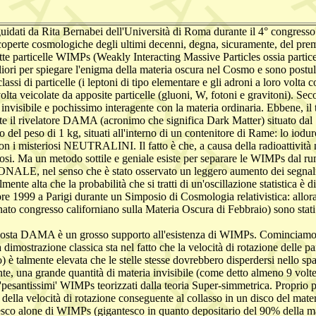
guidati da Rita Bernabei dell'Università di Roma durante il 4° congress
scoperte cosmologiche degli ultimi decenni, degna, sicuramente, del premi
e particelle WIMPs (Weakly Interacting Massive Particles ossia partice
liori per spiegare l'enigma della materia oscura nel Cosmo e sono pos
 particelle (i leptoni di tipo elementare e gli adroni a loro volta cos
o volta veicolate da apposite particelle (gluoni, W, fotoni e gravitoni
nvisibile e pochissimo interagente con la materia ordinaria. Ebbene, il
rivelatore DAMA (acronimo che significa Dark Matter) situato dal 199
del peso di 1 kg, situati all'interno di un contenitore di Rame: lo iod
on i misteriosi NEUTRALINI. Il fatto è che, a causa della radioattività n
rosi. Ma un metodo sottile e geniale esiste per separare le WIMPs dal rum
E, nel senso che è stato osservato un leggero aumento dei segnali l
almente alta che la probabilità che si tratti di un'oscillazione statistica 
 1999 a Parigi durante un Simposio di Cosmologia relativistica: allora pe
congresso californiano sulla Materia Oscura di Febbraio) sono stati forni
risposta DAMA è un grosso supporto all'esistenza di WIMPs. Cominciamo 
imostrazione classica sta nel fatto che la velocità di rotazione delle part
almente elevata che le stelle stesse dovrebbero disperdersi nello spazio
nte, una grande quantità di materia invisibile (come detto almeno 9 volte
 'pesantissimi' WIMPs teorizzati dalla teoria Super-simmetrica. Proprio pe
la velocità di rotazione conseguente al collasso in un disco del materia
tesco alone di WIMPs (gigantesco in quanto depositario del 90% della m