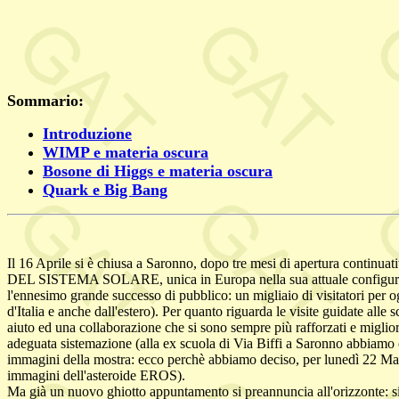
Sommario:
Introduzione
WIMP e materia oscura
Bosone di Higgs e materia oscura
Quark e Big Bang
Il 16 Aprile si è chiusa a Saronno, dopo tre mesi di apertura continua
DEL SISTEMA SOLARE, unica in Europa nella sua attuale configurazione.
l'ennesimo grande successo di pubblico: un migliaio di visitatori per 
d'Italia e anche dall'estero). Per quanto riguarda le visite guidate al
aiuto ed una collaborazione che si sono sempre più rafforzati e miglio
adeguata sistemazione (alla ex scuola di Via Biffi a Saronno abbiamo 
immagini della mostra: ecco perchè abbiamo deciso, per lunedì 22 Magg
immagini dell'asteroide EROS).
Ma già un nuovo ghiotto appuntamento si preannuncia all'orizzonte: s