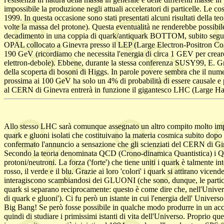
impossibile la produzione negli attuali acceleratori di particelle. L
1999. In questa occasione sono stati presentati alcuni risultati della 
volte la massa del protone). Questa eventualità ne renderebbe possibile 
decadimento in una coppia di quark/antiquark BOTTOM, subito seguita da
OPAL collocato a Ginevra presso il LEP (Large Electron-Positron Collid
190 GeV (ricordiamo che necessita l'energia di circa 1 GEV per creare 
elettron-debole). Ebbene, durante la stessa conferenza SUSY99, E. Gro
della scoperta di bosoni di Higgs. In parole povere sembra che il num
prossima ai 100 GeV ha solo un 4% di probabilità di essere causale e 
al CERN di Ginevra entrerà in funzione il gigantesco LHC (Large Hadro
Allo stesso LHC sarà comunque assegnato un altro compito molto importa
quark e gluoni isolati che costituivano la materia cosmica subito dopo 
confermato l'annuncio a sensazione che gli scienziati del CERN di Gi
Secondo la teoria denominata QCD (Crono-dinamica Quantistica) i QUARK
protoni/neutroni. La forza ('forte') che tiene uniti i quark è talmente 
rosso, il verde e il blu. Grazie ai loro 'colori' i quark si attirano vic
interagiscono scambiandosi dei GLUONI (che sono, dunque, le particelle
quark si separano reciprocamente: questo è come dire che, nell'Universo
di quark e gluoni'). Ci fu però un istante in cui l'energia dell' Unive
Big Bang! Se però fosse possibile in qualche modo produrre in un accele
quindi di studiare i primissimi istanti di vita dell'Universo. Proprio q