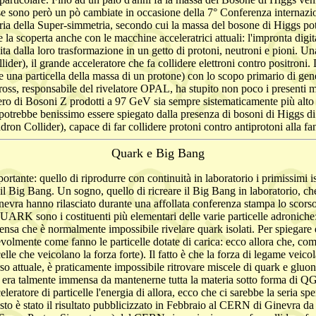
e cose sono però un pò cambiate in occasione della 7° Conferenza intern
teoria della Super-simmetria, secondo cui la massa del bosone di Higgs po
la scoperta anche con le macchine acceleratrici attuali: l'impronta digit
lla loro trasformazione in un getto di protoni, neutroni e pioni. Una s
er), il grande acceleratore che fa collidere elettroni contro positroni.
una particella della massa di un protone) con lo scopo primario di genera
ss, responsabile del rivelatore OPAL, ha stupito non poco i presenti mo
ero di Bosoni Z prodotti a 97 GeV sia sempre sistematicamente più alto d
potrebbe benissimo essere spiegato dalla presenza di bosoni di Higgs d
n Collider), capace di far collidere protoni contro antiprotoni alla fa
Quark e Big Bang
nte: quello di riprodurre con continuità in laboratorio i primissimi ist
il Big Bang. Un sogno, quello di ricreare il Big Bang in laboratorio, ch
nevra hanno rilasciato durante una affollata conferenza stampa lo sco
 sono i costituenti più elementari delle varie particelle adroniche: se
intensa che è normalmente impossibile rivelare quark isolati. Per spiegare
endevolmente come fanno le particelle dotate di carica: ecco allora che, co
 che veicolano la forza forte). Il fatto è che la forza di legame veicol
 attuale, è praticamente impossibile ritrovare miscele di quark e gluoni 
rso era talmente immensa da mantenerne tutta la materia sotto forma di Q
ratore di particelle l'energia di allora, ecco che ci sarebbe la seria s
uesto è stato il risultato pubblicizzato in Febbraio al CERN di Ginevra da 