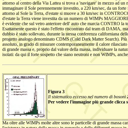
attorno al centro della Via Lattea si trova a 'navigare' in mezzo ad u
immaginare il Sole perennemente investito, a 220 km/sec, da un forte 
attorno al Sole la Terra, d'estate si muove a 30 km/sec in CONTROC
d'estate la Terra viene investita da un numero di WIMPs MAGGIORE ch
è evidente che sul vetro anteriore dell' auto che marcia CONTRO la tem
Esattamente questo è stato l'effetto riscontrato dal team di DAMA, ma
dubbio è stato sollevato, durante la stessa conferenza californiana del
progetto analogo denominato CDMS (Cold Dark Matter Search). Più di p
assoluto, in grado di misurare contemporaneamente il calore rilasciato 
di grande massa e, proprio dal valore della massa, individuare la na
isolati: da qui il forte sospetto che siano neutroni e non WIMPs, anch
Figura 3
Il sistematico eccesso nel numero di bosoni 
Per vedere l'immagine più grande clicca 
Ma oltre alle WIMPs molte altre sono le particelle di grande massa ca
l'esistenza in natura della massa in generale e delle differenti masse 