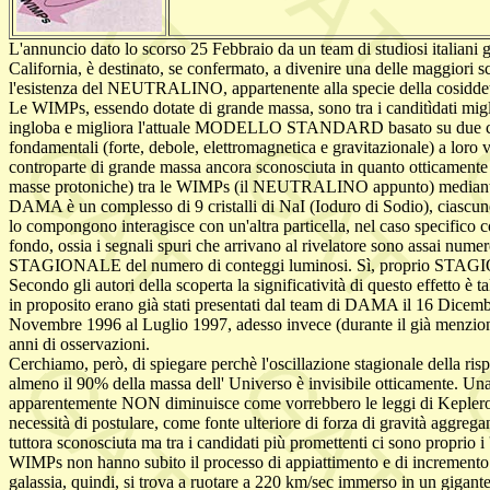
L'annuncio dato lo scorso 25 Febbraio da un team di studiosi italiani 
California, è destinato, se confermato, a divenire una delle maggiori 
l'esistenza del NEUTRALINO, appartenente alla specie della cosiddett
Le WIMPs, essendo dotate di grande massa, sono tra i canditìdati mig
ingloba e migliora l'attuale MODELLO STANDARD basato su due classi di
fondamentali (forte, debole, elettromagnetica e gravitazionale) a lor
controparte di grande massa ancora sconosciuta in quanto otticamente i
masse protoniche) tra le WIMPs (il NEUTRALINO appunto) mediante il 
DAMA è un complesso di 9 cristalli di NaI (Ioduro di Sodio), ciascuno 
lo compongono interagisce con un'altra particella, nel caso specifico c
fondo, ossia i segnali spuri che arrivano al rivelatore sono assai nume
STAGIONALE del numero di conteggi luminosi. Sì, proprio STAGIONAL
Secondo gli autori della scoperta la significatività di questo effetto è t
in proposito erano già stati presentati dal team di DAMA il 16 Dicembre
Novembre 1996 al Luglio 1997, adesso invece (durante il già menzionato 
anni di osservazioni.
Cerchiamo, però, di spiegare perchè l'oscillazione stagionale della 
almeno il 90% della massa dell' Universo è invisibile otticamente. Una d
apparentemente NON diminuisce come vorrebbero le leggi di Keplero) è t
necessità di postulare, come fonte ulteriore di forza di gravità aggrega
tuttora sconosciuta ma tra i candidati più promettenti ci sono proprio i
WIMPs non hanno subito il processo di appiattimento e di incremento del
galassia, quindi, si trova a ruotare a 220 km/sec immerso in un gigan