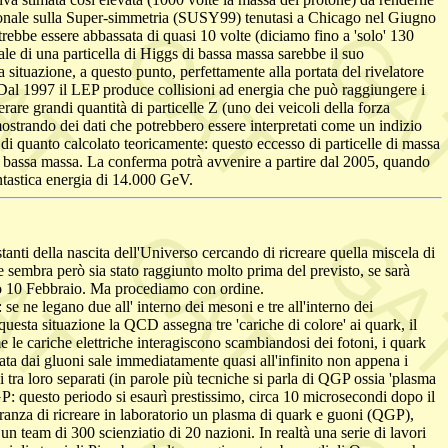
azionale sulla Super-simmetria (SUSY99) tenutasi a Chicago nel Giugno
trebbe essere abbassata di quasi 10 volte (diciamo fino a 'solo' 130
ale di una particella di Higgs di bassa massa sarebbe il suo
ituazione, a questo punto, perfettamente alla portata del rivelatore
 Dal 1997 il LEP produce collisioni ad energia che può raggiungere i
re grandi quantità di particelle Z (uno dei veicoli della forza
strando dei dati che potrebbero essere interpretati come un indizio
i quanto calcolato teoricamente: questo eccesso di particelle di massa
i bassa massa. La conferma potrà avvenire a partire dal 2005, quando
ntastica energia di 14.000 GeV.
anti della nascita dell'Universo cercando di ricreare quella miscela di
e sembra però sia stato raggiunto molto prima del previsto, se sarà
rso 10 Febbraio. Ma procediamo con ordine.
 ne legano due all' interno dei mesoni e tre all'interno dei
 questa situazione la QCD assegna tre 'cariche di colore' ai quark, il
me le cariche elettriche interagiscono scambiandosi dei fotoni, i quark
ata dai gluoni sale immediatamente quasi all'infinito non appena i
tra loro separati (in parole più tecniche si parla di QGP ossia 'plasma
GP: questo periodo si esaurì prestissimo, circa 10 microsecondi dopo il
peranza di ricreare in laboratorio un plasma di quark e guoni (QGP),
un team di 300 scienziatio di 20 nazioni. In realtà una serie di lavori