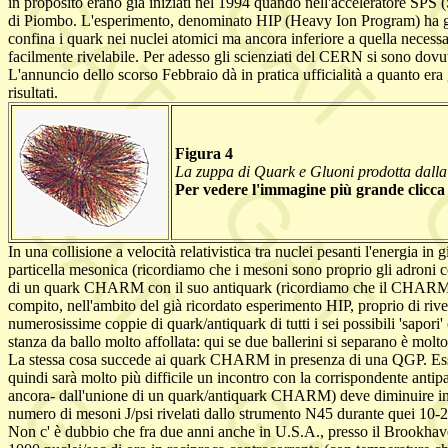
in proposito erano già iniziati nel 1994 quando nell'acceleratore SPS
di Piombo. L'esperimento, denominato HIP (Heavy Ion Program) ha gener
confina i quark nei nuclei atomici ma ancora inferiore a quella necessa
facilmente rivelabile. Per adesso gli scienziati del CERN si sono dovu
L'annuncio dello scorso Febbraio dà in pratica ufficialità a quanto er
risultati.
Figura 4
La zuppa di Quark e Gluoni prodotta dalla c
Per vedere l'immagine più grande clicca
In una collisione a velocità relativistica tra nuclei pesanti l'energia
particella mesonica (ricordiamo che i mesoni sono proprio gli adroni c
di un quark CHARM con il suo antiquark (ricordiamo che il CHARM è uno
compito, nell'ambito del già ricordato esperimento HIP, proprio di riv
numerosissime coppie di quark/antiquark di tutti i sei possibili 'sapo
stanza da ballo molto affollata: qui se due ballerini si separano è molt
La stessa cosa succede ai quark CHARM in presenza di una QGP. Essen
quindi sarà molto più difficile un incontro con la corrispondente ant
ancora- dall'unione di un quark/antiquark CHARM) deve diminuire in m
numero di mesoni J/psi rivelati dallo strumento N45 durante quei 10-23 
Non c' è dubbio che fra due anni anche in U.S.A., presso il Brookhaven