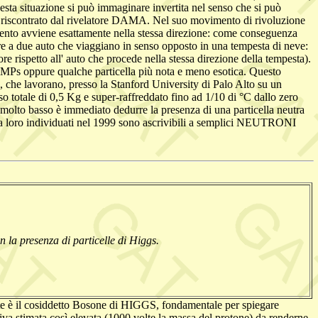
esta situazione si può immaginare invertita nel senso che si può
le riscontrato dal rivelatore DAMA. Nel suo movimento di rivoluzione
nto avviene esattamente nella stessa direzione: come conseguenza
 a due auto che viaggiano in senso opposto in una tempesta di neve:
 rispetto all' auto che procede nella stessa direzione della tempesta).
WIMPs oppure qualche particella più nota e meno esotica. Questo
i, che lavorano, presso la Stanford University di Palo Alto su un
totale di 0,5 Kg e super-raffreddato fino ad 1/10 di °C dallo zero
 è molto basso è immediato dedurre la presenza di una particella neutra
da loro individuati nel 1999 sono ascrivibili a semplici NEUTRONI
 la presenza di particelle di Higgs.
ate è il cosiddetto Bosone di HIGGS, fondamentale per spiegare
niva stimata così elevata (1000 volte la massa del protone) da renderne