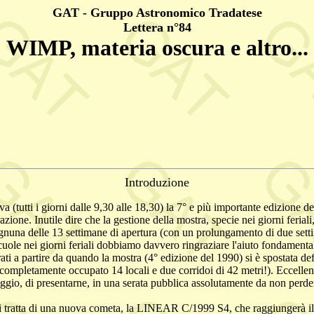
GAT - Gruppo Astronomico Tradatese
Lettera n°84
WIMP, materia oscura e altro...
Introduzione
tiva (tutti i giorni dalle 9,30 alle 18,30) la 7° e più importante ediz
 Inutile dire che la gestione della mostra, specie nei giorni feriali, 
ognuna delle 13 settimane di apertura (con un prolungamento di due setti
le scuole nei giorni feriali dobbiamo davvero ringraziare l'aiuto fondam
rati a partire da quando la mostra (4° edizione del 1990) si è spostata 
completamente occupato 14 locali e due corridoi di 42 metri!). Eccelle
io, di presentarne, in una serata pubblica assolutamente da non perder
i tratta di una nuova cometa, la LINEAR C/1999 S4, che raggiungerà il 