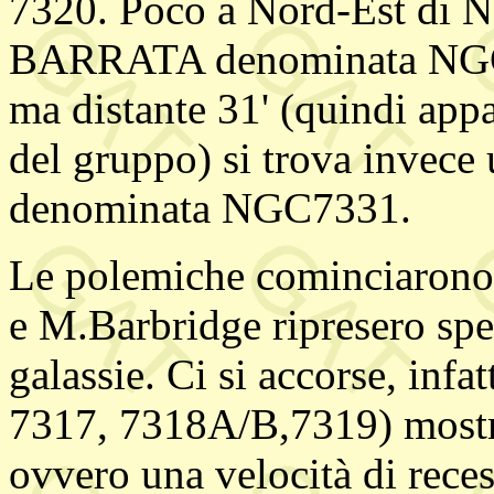
7320. Poco a Nord-Est di N
BARRATA denominata NGC73
ma distante 31' (quindi app
del gruppo) si trova invece
denominata NGC7331.
Le polemiche cominciarono
e M.Barbridge ripresero spet
galassie. Ci si accorse, infa
7317, 7318A/B,7319) mostra
ovvero una velocità di rece