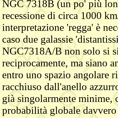
NGC 7318B (un po' più lont
recessione di circa 1000 km
interpretazione 'regga' è ne
caso due galassie 'distantis
NGC7318A/B non solo si si
reciprocamente, ma siano an
entro uno spazio angolare r
racchiuso dall'anello azzurr
già singolarmente minime,
probabilità globale davvero 