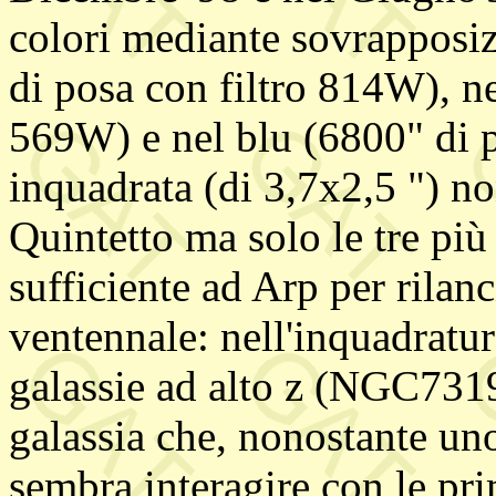
colori mediante sovrapposiz
di posa con filtro 814W), ne
569W) e nel blu (6800" di 
inquadrata (di 3,7x2,5 ") no
Quintetto ma solo le tre più 
sufficiente ad Arp per rilan
ventennale: nell'inquadratu
galassie ad alto z (NGC73
galassia che, nonostante u
sembra interagire con le pri