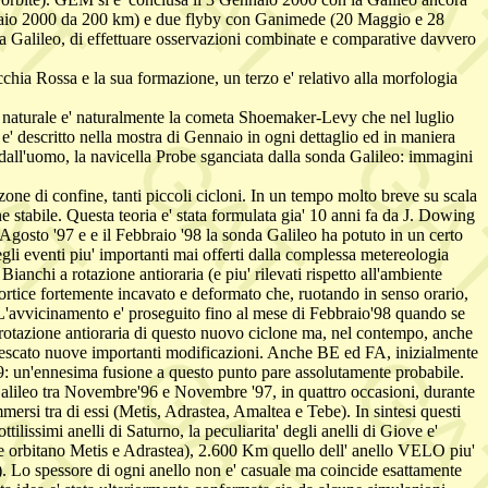
bbraio 2000 da 200 km) e due flyby con Ganimede (20 Maggio e 28
lla Galileo, di effettuare osservazioni combinate e comparative davvero
cchia Rossa e la sua formazione, un terzo e' relativo alla morfologia
tto naturale e' naturalmente la cometa Shoemaker-Levy che nel luglio
 e' descritto nella mostra di Gennaio in ogni dettaglio ed in maniera
dall'uomo, la navicella Probe sganciata dalla sonda Galileo: immagini
one di confine, tanti piccoli cicloni. In un tempo molto breve su scala
e stabile. Questa teoria e' stata formulata gia' 10 anni fa da J. Dowing
gosto '97 e e il Febbraio '98 la sonda Galileo ha potuto in un certo
li eventi piu' importanti mai offerti dalla complessa metereologia
ianchi a rotazione antioraria (e piu' rilevati rispetto all'ambiente
rtice fortemente incavato e deformato che, ruotando in senso orario,
avvicinamento e' proseguito fino al mese di Febbraio'98 quando se
 rotazione antioraria di questo nuovo ciclone ma, nel contempo, anche
nnescato nuove importanti modificazioni. Anche BE ed FA, inizialmente
999: un'ennesima fusione a questo punto pare assolutamente probabile.
 Galileo tra Novembre'96 e Novembre '97, in quattro occasioni, durante
 immersi tra di essi (Metis, Adrastea, Amaltea e Tebe). In sintesi questi
ttilissimi anelli di Saturno, la peculiarita' degli anelli di Giove e'
e orbitano Metis e Adrastea), 2.600 Km quello dell' anello VELO piu'
. Lo spessore di ogni anello non e' casuale ma coincide esattamente