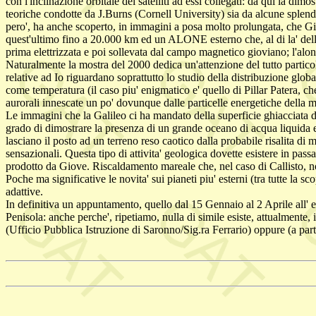
con l'inclinazione orbitale dei satelliti ad essi collegati: da qui la dim
teoriche condotte da J.Burns (Cornell University) sia da alcune splend
pero', ha anche scoperto, in immagini a posa molto prolungata, che Giov
quest'ultimo fino a 20.000 km ed un ALONE esterno che, al di la' dell
prima elettrizzata e poi sollevata dal campo magnetico gioviano; l'alone
Naturalmente la mostra del 2000 dedica un'attenzione del tutto particolar
relative ad Io riguardano soprattutto lo studio della distribuzione glob
come temperatura (il caso piu' enigmatico e' quello di Pillar Patera,
aurorali innescate un po' dovunque dalle particelle energetiche della 
Le immagini che la Galileo ci ha mandato della superficie ghiacciata di 
grado di dimostrare la presenza di un grande oceano di acqua liquida e
lasciano il posto ad un terreno reso caotico dalla probabile risalita 
sensazionali. Questa tipo di attivita' geologica dovette esistere in p
prodotto da Giove. Riscaldamento mareale che, nel caso di Callisto, non
Poche ma significative le novita' sui pianeti piu' esterni (tra tutte la s
adattive.
In definitiva un appuntamento, quello dal 15 Gennaio al 2 Aprile all' 
Penisola: anche perche', ripetiamo, nulla di simile esiste, attualment
(Ufficio Pubblica Istruzione di Saronno/Sig.ra Ferrario) oppure (a pa