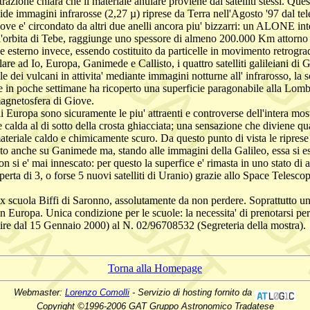
ostrazione chiara che il materiale anulare proviene dai satelliti stessi. Q
ide immagini infrarosse (2,27 µ) riprese da Terra nell'Agosto '97 dal tel
e e' circondato da altri due anelli ancora piu' bizzarri: un ALONE inter
'orbita di Tebe, raggiunge uno spessore di almeno 200.000 Km attorno ag
 esterno invece, essendo costituito da particelle in movimento retrogrado,
e ad Io, Europa, Ganimede e Callisto, i quattro satelliti galileiani di Gi
ale dei vulcani in attivita' mediante immagini notturne all' infrarosso, l
 che in poche settimane ha ricoperto una superficie paragonabile alla L
magnetosfera di Giove.
Europa sono sicuramente le piu' attraenti e controverse dell'intera mostr
 calda al di sotto della crosta ghiacciata; una sensazione che diviene qu
di materiale caldo e chimicamente scuro. Da questo punto di vista le rip
assato anche su Ganimede ma, stando alle immagini della Galileo, essa si 
 si e' mai innescato: per questo la superfice e' rimasta in uno stato di 
coperta di 3, o forse 5 nuovi satelliti di Uranio) grazie allo Space Telescop
ex scuola Biffi di Saronno, assolutamente da non perdere. Soprattutto un 
e, in Europa. Unica condizione per le scuole: la necessita' di prenotars
rtire dal 15 Gennaio 2000) al N. 02/96708532 (Segreteria della mostra).
Torna alla Homepage
Webmaster:
Lorenzo Comolli
- Servizio di hosting fornito da
Copyright ©1996-2006 GAT Gruppo Astronomico Tradatese