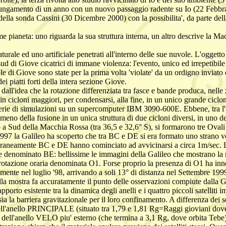
o prolungamento di un anno con un nuovo passaggio radente su Io (22 Fe
 della sonda Cassini (30 Dicembre 2000) con la possibilita', da parte de
e pianeta: uno riguarda la sua struttura interna, un altro descrive la Ma
turale ed uno artificiale penetrati all'interno delle sue nuvole. L'ogge
ud di Giove cicatrici di immane violenza: l'evento, unico ed irrepetibile
di Giove sono state per la prima volta 'violate' da un ordigno inviato 
ei piatti forti della intera sezione Giove.
l'idea che la rotazione differenziata tra fasce e bande produca, nelle z
n cicloni maggiori, per condensarsi, alla fine, in un unico grande ciclon
erie di simulazioni su un supercomputer IBM 3090-600E. Ebbene, tra l'A
o della fusione in un unica struttura di due cicloni diversi, in uno deg
o a Sud della Macchia Rossa (tra 36,5 e 32,6° S), si formarono tre Ovali B
97 la Galileo ha scoperto che tra BC e DE si era formato uno strano vo
aneamente BC e DE hanno cominciato ad avvicinarsi a circa 1m/sec. L'
re denominato BE: bellissime le immagini della Galileo che mostrano la
 a rotazione oraria denominata O1. Forse proprio la presenza di O1 ha i
camente nel luglio '98, arrivando a soli 13° di distanza nel Settembre 1
ella mostra fa accuratamente il punto delle osservazioni compiute dalla
apporto esistente tra la dinamica degli anelli e i quattro piccoli satelliti
, sia la barriera gravitazionale per il loro confinamento. A differenza dei so
dell'anello PRINCIPALE (situato tra 1,79 e 1,81 Rg=Raggi gioviani dov
dell'anello VELO piu' esterno (che termina a 3,1 Rg, dove orbita Tebe)