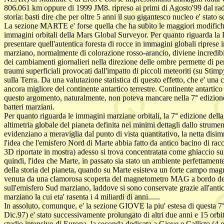
806.061 km oppure di 1999 JM8. ripreso ai primi di Agosto'99 dal rada
storia: basti dire che per oltre 5 anni il suo gigantesco nucleo e' stato 
La sezione MARTE e' forse quella che ha subito le maggiori modifiche ri
immagini orbitali della Mars Global Surveyor. Per quanto riguarda la Pat
presentare quell'autentica foresta di rocce in immagini globali riprese
marziano, normalmente di colorazione rosso-arancio, diviene incredibilm
dei cambiamenti giornalieri nella direzione delle ombre permette di per
traumi superficiali provocati dall'impatto di piccoli meteoriti (su Sti
sulla Terra. Da una valutazione statistica di questo effetto, che e' una
ancora migliore del continente antartico terrestre. Continente antartico
questo argomento, naturalmente, non poteva mancare nella 7° edizione de
batteri marziani.
Per quanto riguarda le immagini marziane orbitali, la 7° edizione del
altimetria globale del pianeta definita nei minimi dettagli dallo stru
evidenziano a meraviglia dal punto di vista quantitativo, la netta disimm
l'idea che l'emisfero Nord di Marte abbia fatto da antico bacino di r
3D riportate in mostra) adesso si trova concentratata come ghiaccio sui 
quindi, l'idea che Marte, in passato sia stato un ambiente perfettamen
della storia del pianeta, quando su Marte esisteva un forte campo magn
venuta da una clamorosa scoperta del magnetometro MAG a bordo della 
sull'emisfero Sud marziano, laddove si sono conservate grazie all'antic
marziano la cui eta' rasenta i 4 miliardi di anni......
In assoluto, comunque, e' la sezione GIOVE la piu' estesa di questa 7°
Dic.97) e' stato successivamente prolungato di altri due anni e 15 orbit
studio intensivo di Europa, la seconda dedicata a Giove e Callisto (4 o