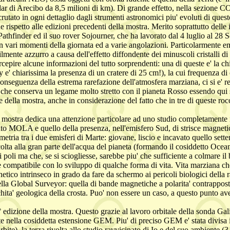
r di Arecibo da 8,5 milioni di km). Di grande effetto, nella sezione C
scrutato in ogni dettaglio dagli strumenti astronomici piu' evoluti di ques
spetto alle edizioni precedenti della mostra. Merito soprattutto delle i
hfinder ed il suo rover Sojourner, che ha lavorato dal 4 luglio al 28 Set
 in vari momenti della giornata ed a varie angolazioni. Particolarmente e
ente azzurro a causa dell'effetto diffondente dei minuscoli cristalli di g
cepire alcune informazioni del tutto sorprendenti: una di queste e' la ch
mpy e' chiarissima la presenza di un cratere di 25 cm!), la cui frequenza
 conseguenza della estrema rarefazione dell'atmosfera marziana, ci si e' r
 che conserva un legame molto stretto con il pianeta Rosso essendo qui st
lla mostra, anche in considerazione del fatto che in tre di queste rocce s
la mostra dedica una attenzione particolare ad uno studio completament
mento MOLA e quello della presenza, nell'emisfero Sud, di strisce magne
etria tra i due emisferi di Marte: giovane, liscio e incavato quello sette
accolta alla gran parte dell'acqua del pianeta (formando il cosiddetto 
poli ma che, se si sciogliesse, sarebbe piu' che sufficiente a colmare il
te compatibile con lo sviluppo di qualche forma di vita. Vita marziana c
etico intrinseco in grado da fare da schermo ai pericoli biologici dell
Global Surveyor: quella di bande magnetiche a polarita' contrapposta (
hita' geologica della crosta. Puo' non essere un caso, a questo punto ave
 edizione della mostra. Questo grazie al lavoro orbitale della sonda Ga
e nella cosiddetta estensione GEM. Piu' di preciso GEM e' stata divisa in 
rbite), la terza rivolta allo studio ravvicinato di Io e del suo ambiente