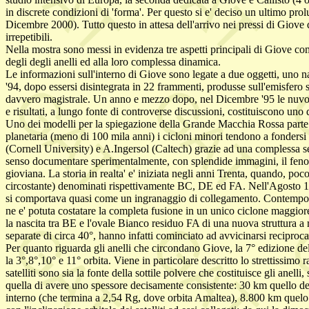
in discrete condizioni di 'forma'. Per questo si e' deciso un ultim
Dicembre 2000). Tutto questo in attesa dell'arrivo nei pressi di Giove
irrepetibili.
Nella mostra sono messi in evidenza tre aspetti principali di Giove com
degli degli anelli ed alla loro complessa dinamica.
Le informazioni sull'interno di Giove sono legate a due oggetti, uno na
'94, dopo essersi disintegrata in 22 frammenti, produsse sull'emisfero s
davvero magistrale. Un anno e mezzo dopo, nel Dicembre '95 le nuvole 
e risultati, a lungo fonte di controverse discussioni, costituiscono uno d
Uno dei modelli per la spiegazione della Grande Macchia Rossa parte dal
planetaria (meno di 100 mila anni) i cicloni minori tendono a fondersi i
(Cornell University) e A.Ingersol (Caltech) grazie ad una complessa s
senso documentare sperimentalmente, con splendide immagini, il fenomen
gioviana. La storia in realta' e' iniziata negli anni Trenta, quando, poc
circostante) denominati rispettivamente BC, DE ed FA. Nell'Agosto 19
si comportava quasi come un ingranaggio di collegamento. Contempor
ne e' potuta costatare la completa fusione in un unico ciclone maggio
la nascita tra BE e l'ovale Bianco residuo FA di una nuova struttura
separate di circa 40°, hanno infatti cominciato ad avvicinarsi recipro
Per quanto riguarda gli anelli che circondano Giove, la 7° edizione d
la 3°,8°,10° e 11° orbita. Viene in particolare descritto lo strettissimo r
satelliti sono sia la fonte della sottile polvere che costituisce gli anelli
quella di avere uno spessore decisamente consistente: 30 km quello 
interno (che termina a 2,54 Rg, dove orbita Amaltea), 8.800 km quelo 