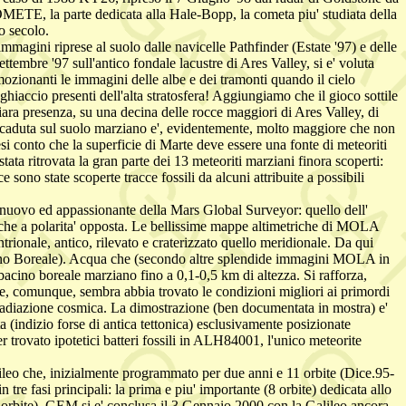
OMETE, la parte dedicata alla Hale-Bopp, la cometa piu' studiata della
to secolo.
mmagini riprese al suolo dalle navicelle Pathfinder (Estate '97) e delle
tembre '97 sull'antico fondale lacustre di Ares Valley, si e' voluta
mozionanti le immagini delle albe e dei tramonti quando il cielo
hiaccio presenti dell'alta stratosfera! Aggiungiamo che il gioco sottile
iara presenza, su una decina delle rocce maggiori di Ares Valley, di
 di caduta sul suolo marziano e', evidentemente, molto maggiore che non
esi conto che la superficie di Marte deve essere una fonte di meteoriti
ata ritrovata la gran parte dei 13 meteoriti marziani finora scoperti:
ono state scoperte tracce fossili da alcuni attribuite a possibili
e nuovo ed appassionante della Mars Global Surveyor: quello dell'
tiche a polarita' opposta. Le bellissime mappe altimetriche di MOLA
ntrionale, antico, rilevato e craterizzato quello meridionale. Da qui
Oceano Boreale). Acqua che (secondo altre splendide immagini MOLA in
 bacino boreale marziano fino a 0,1-0,5 km di altezza. Si rafforza,
he, comunque, sembra abbia trovato le condizioni migliori ai primordi
a radiazione cosmica. La dimostrazione (ben documentata in mostra) e'
indizio forse di antica tettonica) esclusivamente posizionate
r trovato ipotetici batteri fossili in ALH84001, l'unico meteorite
lileo che, inizialmente programmato per due anni e 11 orbite (Dice.95-
tre fasi principali: la prima e piu' importante (8 orbite) dedicata allo
 (3 orbite). GEM si e' conclusa il 3 Gennaio 2000 con la Galileo ancora