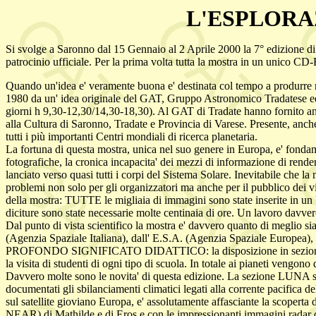
L'ESPLORAZ
Si svolge a Saronno dal 15 Gennaio al 2 Aprile 2000 la 7° edizione di
patrocinio ufficiale. Per la prima volta tutta la mostra in un unico 
Quando un'idea e' veramente buona e' destinata col tempo a produrr
1980 da un' idea originale del GAT, Gruppo Astronomico Tradatese ed or
giorni h 9,30-12,30/14,30-18,30). Al GAT di Tradate hanno fornito a
alla Cultura di Saronno, Tradate e Provincia di Varese. Presente, anche
tutti i più importanti Centri mondiali di ricerca planetaria.
La fortuna di questa mostra, unica nel suo genere in Europa, e' fondame
fotografiche, la cronica incapacita' dei mezzi di informazione di rende
lanciato verso quasi tutti i corpi del Sistema Solare. Inevitabile che l
problemi non solo per gli organizzatori ma anche per il pubblico dei v
della mostra: TUTTE le migliaia di immagini sono state inserite in un 
diciture sono state necessarie molte centinaia di ore. Un lavoro davve
Dal punto di vista scientifico la mostra e' davvero quanto di meglio sia
(Agenzia Spaziale Italiana), dall' E.S.A. (Agenzia Spaziale Europea), d
PROFONDO SIGNIFICATO DIDATTICO: la disposizione in sezioni, ognuna
la visita di studenti di ogni tipo di scuola. In totale ai pianeti vengon
Davvero molte sono le novita' di questa edizione. La sezione LUNA si
documentati gli sbilanciamenti climatici legati alla corrente pacifica 
sul satellite gioviano Europa, e' assolutamente affasciante la scoperta
NEAR) di Mathilde e di Eros e con le impressionanti immagini radar di