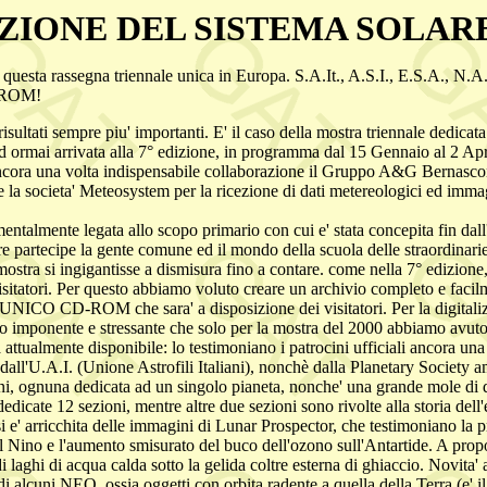
IONE DEL SISTEMA SOLARE: 
 questa rassegna triennale unica in Europa. S.A.It., A.S.I., E.S.A., N.
CD-ROM!
e risultati sempre piu' importanti. E' il caso della mostra trienna
mai arrivata alla 7° edizione, in programma dal 15 Gennaio al 2 Aprile a
ncora una volta indispensabile collaborazione il Gruppo A&G Bernascon
 la societa' Meteosystem per la ricezione di dati metereologici ed immag
ntalmente legata allo scopo primario con cui e' stata concepita fin dall'
re partecipe la gente comune ed il mondo della scuola delle straordinarie
a mostra si ingigantisse a dismisura fino a contare. come nella 7° edizio
isitatori. Per questo abbiamo voluto creare un archivio completo e facilm
UNICO CD-ROM che sara' a disposizione dei visitatori. Per la digitalizz
ro imponente e stressante che solo per la mostra del 2000 abbiamo avuto 
 attualmente disponibile: lo testimoniano i patrocini ufficiali ancora una 
all'U.A.I. (Unione Astrofili Italiani), nonchè dalla Planetary Society a
 dedicata ad un singolo pianeta, nonche' una grande mole di diciture
o dedicate 12 sezioni, mentre altre due sezioni sono rivolte alla storia de
 e' arricchita delle immagini di Lunar Prospector, che testimoniano la
del Nino e l'aumento smisurato del buco dell'ozono sull'Antartide. A prop
 di laghi di acqua calda sotto la gelida coltre esterna di ghiaccio. Novi
 alcuni NEO, ossia oggetti con orbita radente a quella della Terra (e' i