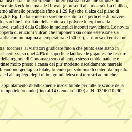
uesta idea e' stata ulteriormente confermata sia da alcune simulazioni
escopio Keck in cima alle Hawaii (e presenti alla mostra). La Galileo,
no all'anello principale (fino a 1,29 Rg) che si alza dal piano di
li 8 Rg. L'alone interno sarebbe costituito da perticelle di polvere
 sarebbe il risultato della cattura di polvere interplanetaria.
ove, studiati dalla Galileo in molteplici incontri ravvicinati. Le novita'
a scoperta di eruzioni vulcaniche imponenti sia come estensione sia
ombardia con un magma a temperatura >1500°C), la ripresa di emissioni
a: tocchera' ai visitatori giudicare fino a che punto esse siano in
asi certezza su quel 40% di superficie laddove le gigantesche fessure
rese della regione di Conomara sono al tempo stesso emblematiche e
estinse molto presto a causa del piu' modesto riscaldamento mareale
abbandono geologico totale, finendo per saturarsi di crateri da impatto.
e ed all'impiego degli ultimi grandi telescopi terrestri ad ottiche
appuntamento didatticamente insostituibile per tutte le scuole della
i per tempo telefonando (fino al 14 Gennaio 2000) al N. 02/96710290