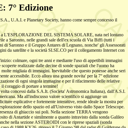
7° Edizione
A.S.A., U.A.I. e Planetary Society, hanno come sempre concesso il
le dedicata a L'ESPLORAZIONE DEL SISTEMA SOLARE, nata nel lontano
 Saronno, nelle grandi sale dell'ex scuola di Via Biffi (tutti i
i di Saronno e il Gruppo Antares di Legnano, nonche' gli Assessorati
ini da satellite e la società SI.SE.CO per il collegamento Internet con
inizio: colmare, ogni tre anni e mediante l'uso di appetibili immagini
 scoperte realizzate dalle decine di sonde spaziali che l'uomo ha
ne, molte migliaia di immagini. Inevitabile che questo ponesse anche seri
ente accessibile. Ecco allora una grande novita' per la 7° edizione
azione di ogni singola immagine e per il rifacimento delle relative
il coraggio di portare a termine!
volta concessi dalla S.A.It. (Societa' Astronomica Italiana), dall'A.S.I.
mericana. Ma all'indiscusso valore scientifico si aggiunge un
 esplicative e fortemente interattive, rende ideale la mostra per
ll'esplorazione dello spazio ed all'Universo visto dallo Space Telescope.
 presenza di ghiaccio sui poli. Nella sezione TERRA vengono
osito di Antartide e similmente a quanto intravisto dalla sonda Galileo
ta' anche nella sezione ASTEROIDI con le riprese spaziali (sonda
l caso di 1988 KY26, ripreso il 7 Giugno '98 dal radar di Goldstone da