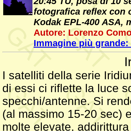
20:45 TU, posa di 10 
fotografica reflex con 
Kodak EPL-400 ASA, mo
Autore: Lorenzo Comol
Immagine più grande: 
I
I satelliti della serie Iri
di essi ci riflette la luce
specchi/antenne. Si rende
(al massimo 15-20 sec) e
molte elevate, addirittura 