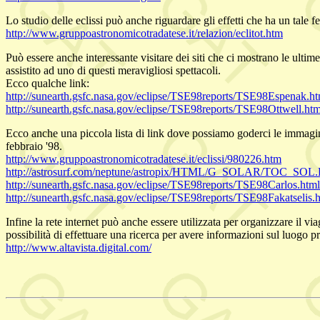
Lo studio delle eclissi può anche riguardare gli effetti che ha un tale
http://www.gruppoastronomicotradatese.it/relazion/eclitot.htm
Può essere anche interessante visitare dei siti che ci mostrano le ultim
assistito ad uno di questi meravigliosi spettacoli.
Ecco qualche link:
http://sunearth.gsfc.nasa.gov/eclipse/TSE98reports/TSE98Espenak.ht
http://sunearth.gsfc.nasa.gov/eclipse/TSE98reports/TSE98Ottwell.htm
Ecco anche una piccola lista di link dove possiamo goderci le immagini
febbraio '98.
http://www.gruppoastronomicotradatese.it/eclissi/980226.htm
http://astrosurf.com/neptune/astropix/HTML/G_SOLAR/TOC_SO
http://sunearth.gsfc.nasa.gov/eclipse/TSE98reports/TSE98Carlos.html
http://sunearth.gsfc.nasa.gov/eclipse/TSE98reports/TSE98Fakatselis.
Infine la rete internet può anche essere utilizzata per organizzare il vi
possibilità di effettuare una ricerca per avere informazioni sul luogo p
http://www.altavista.digital.com/