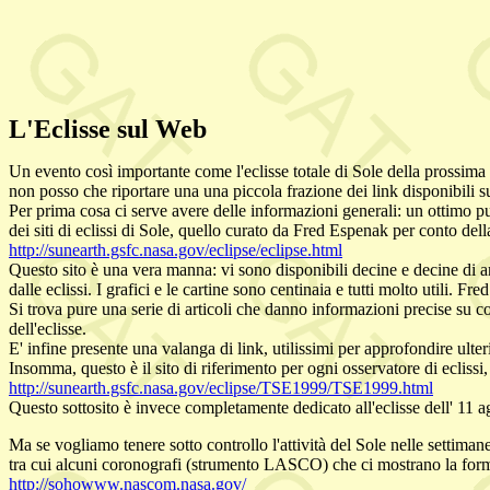
L'Eclisse sul Web
Un evento così importante come l'eclisse totale di Sole della prossima 
non posso che riportare una una piccola frazione dei link disponibili s
Per prima cosa ci serve avere delle informazioni generali: un ottimo pu
dei siti di eclissi di Sole, quello curato da Fred Espenak per conto d
http://sunearth.gsfc.nasa.gov/eclipse/eclipse.html
Questo sito è una vera manna: vi sono disponibili decine e decine di art
dalle eclissi. I grafici e le cartine sono centinaia e tutti molto utili. F
Si trova pure una serie di articoli che danno informazioni precise su com
dell'eclisse.
E' infine presente una valanga di link, utilissimi per approfondire ul
Insomma, questo è il sito di riferimento per ogni osservatore di eclissi,
http://sunearth.gsfc.nasa.gov/eclipse/TSE1999/TSE1999.html
Questo sottosito è invece completamente dedicato all'eclisse dell' 11 
Ma se vogliamo tenere sotto controllo l'attività del Sole nelle settima
tra cui alcuni coronografi (strumento LASCO) che ci mostrano la forma
http://sohowww.nascom.nasa.gov/