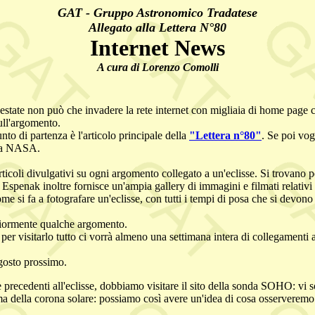
GAT - Gruppo Astronomico Tradatese
Allegato alla Lettera N°80
Internet News
A cura di Lorenzo Comolli
estate non può che invadere la rete internet con migliaia di home page c
ull'argomento.
nto di partenza è l'articolo principale della
"Lettera n°80"
. Se poi vog
ella NASA.
icoli divulgativi su ogni argomento collegato a un'eclisse. Si trovano per
red Espenak inoltre fornisce un'ampia gallery di immagini e filmati relativi 
e si fa a fotografare un'eclisse, con tutti i tempi di posa che si devono u
teriormente qualche argomento.
 per visitarlo tutto ci vorrà almeno una settimana intera di collegamenti a
agosto prossimo.
ne precedenti all'eclisse, dobbiamo visitare il sito della sonda SOHO: vi 
 della corona solare: possiamo così avere un'idea di cosa osserveremo il